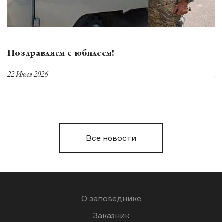
Поздравляем с юбилеем!
О
22 Июля 2026
21
Все новости
О заповеднике
Заказник