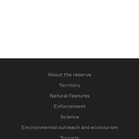
About the reserve
Territory
Natural Features
Enforcement
Science
Environmental outreach and ecotourism
Tourists