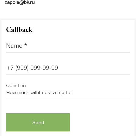
zapole@bk.ru
Callback
Question
Send